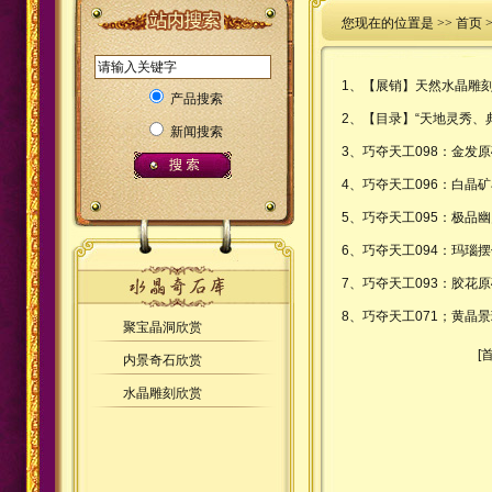
您现在的位置是 >>
首页
1、
【展销】天然水晶雕
产品搜索
2、
【目录】“天地灵秀、
新闻搜索
3、
巧夺天工098：金发
4、
巧夺天工096：白晶
5、
巧夺天工095：极品
6、
巧夺天工094：玛瑙
7、
巧夺天工093：胶花
8、
巧夺天工071；黄晶
聚宝晶洞欣赏
[首
内景奇石欣赏
水晶雕刻欣赏