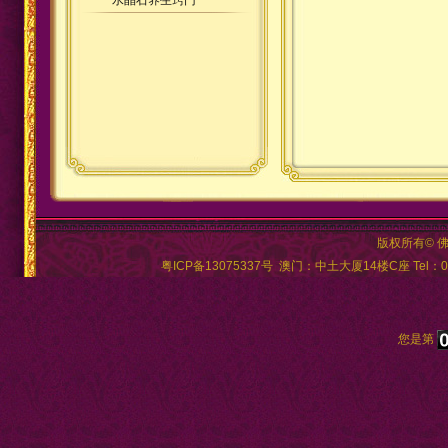
水晶石养生窍门
版权所有© 
粤ICP备13075337号
澳门：中土大厦14楼C座 Tel：00
您是第