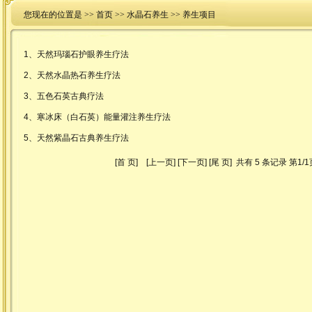
您现在的位置是 >>
首页
>>
水晶石养生
>> 养生项目
1、
天然玛瑙石护眼养生疗法
2、
天然水晶热石养生疗法
3、
五色石英古典疗法
4、
寒冰床（白石英）能量灌注养生疗法
5、
天然紫晶石古典养生疗法
[首 页]
[上一页]
[下一页]
[尾 页]
共有 5 条记录 第1/1