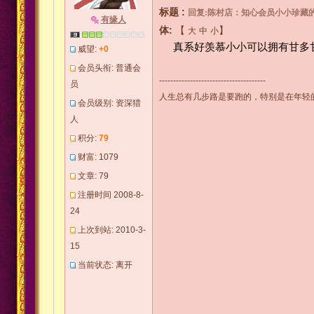
标题 :
回复:陈村店：知心会员小小珍藏的
有缘人
体:
【
】
大
中
小
真系好羡慕小小可以拥有甘多
威望:
+0
会员头衔: 普通会
--------------------------------------
员
人生总有几步路是要跑的，特别是在年轻
会员级别: 资深猎
人
积分:
79
财富: 1079
文章: 79
注册时间 2008-8-
24
上次到站: 2010-3-
15
当前状态: 离开