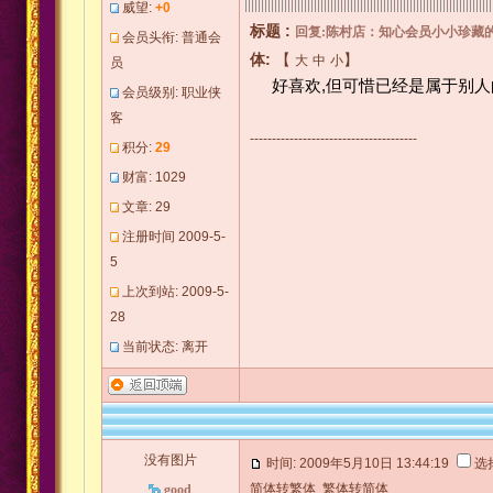
威望:
+0
标题 :
回复:陈村店：知心会员小小珍藏的
会员头衔: 普通会
体:
【
】
大
中
小
员
好喜欢,但可惜已经是属于别人的
会员级别: 职业侠
客
--------------------------------------
积分:
29
财富: 1029
文章: 29
注册时间 2009-5-
5
上次到站: 2009-5-
28
当前状态: 离开
没有图片
时间: 2009年5月10日 13:44:19
选
简体转繁体
繁体转简体
good