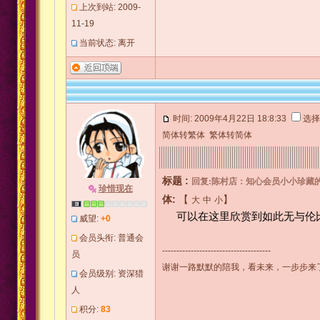
上次到站: 2009-
11-19
当前状态: 离开
时间: 2009年4月22日 18:8:33
选择
简体转繁体
繁体转简体
标题 :
回复:陈村店：知心会员小小珍藏的
珍惜现在
体:
【
】
大
中
小
可以在这里欣赏到如此无与伦比
威望:
+0
会员头衔: 普通会
--------------------------------------
员
谢谢一路默默的陪我，看未来，一步步来了....
会员级别: 资深猎
人
积分:
83