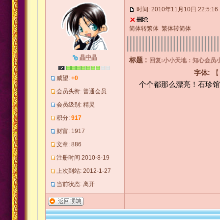
时间: 2010年11月10日 22:5:16
简体转繁体
繁体转简体
晶中晶
标题 :
回复:小小天地：知心会员
字体:
威望:
+0
个个都那么漂亮！石珍馆
会员头衔: 普通会员
会员级别: 精灵
积分:
917
财富: 1917
文章: 886
注册时间 2010-8-19
上次到站: 2012-1-27
当前状态: 离开