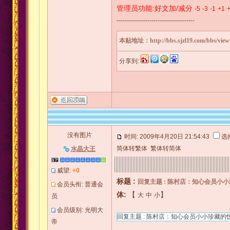
管理员功能:好文加/减分
-5
-3
-1
+1
--------------------------------------
本贴地址：
http://bbs.sjzl19.com/bbs/vi
分享到:
没有图片
时间: 2009年4月20日 21:54:43
选
简体转繁体
繁体转简体
水晶大王
威望:
+0
标题 :
回复主题 : 陈村店：知心会员小
会员头衔: 普通会
体:
【
】
大
中
小
员
会员级别: 光明大
回复主题 : 陈村店：知心会员小小珍藏的
帝