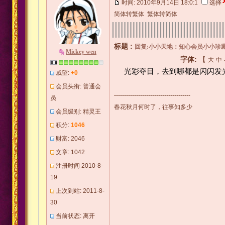
时间: 2010年9月14日 18:0:1
选择
简体转繁体
繁体转简体
标题 :
回复:小小天地：知心会员小小珍
Mickey wen
字体:
【
大
中
光彩夺目，去到哪都是闪闪发
威望:
+0
会员头衔: 普通会
--------------------------------------
员
春花秋月何时了，往事知多少
会员级别: 精灵王
积分:
1046
财富: 2046
文章: 1042
注册时间 2010-8-
19
上次到站: 2011-8-
30
当前状态: 离开