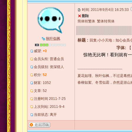
时间: 2011年9月4日 16:25:33
简体转繁体
繁体转简体
秋叶似枫
标题 :
回复:小小天地：知心会员
字体:
威望:
+0
惊艳无比啊！看到就有一
会员头衔: 普通会员
会员级别: 资深猎人
--------------------------------------
积分:
52
夏花如瑾、秋叶似枫，不过是蓦然
春柳如絮、冬雪似霜，亦然是游山
财富: 1052
文章: 52
注册时间 2011-7-25
上次到站: 2011-9-4
当前状态: 离开