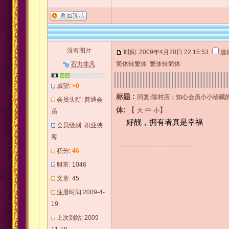
没有图片
时间: 2009年4月20日 22:15:53
选
简体转繁体
繁体转简体
石力非凡
威望:
+0
标题 :
回复:陈村店：知心会员小小珍藏的
会员头衔: 普通会
体:
【
】
大
中
小
员
好靓，拥有者真是幸福
会员级别: 职业侠
客
--------------------------------------
积分:
46
财富: 1046
文章: 45
注册时间 2009-4-
19
上次到站: 2009-