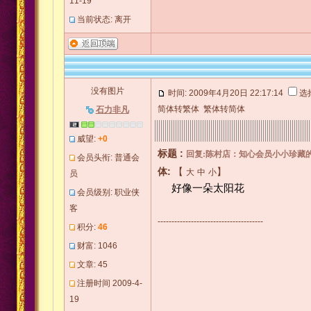
11-19
当前状态: 离开
没有图片
时间: 2009年4月20日 22:17:14
选
简体转繁体
繁体转简体
石力非凡
威望:
+0
标题 :
回复:陈村店：知心会员小小珍藏的
会员头衔: 普通会
体:
【
】
大
中
小
员
好像一朵太阳花
会员级别: 职业侠
客
--------------------------------------
积分:
46
财富: 1046
文章: 45
注册时间 2009-4-
19