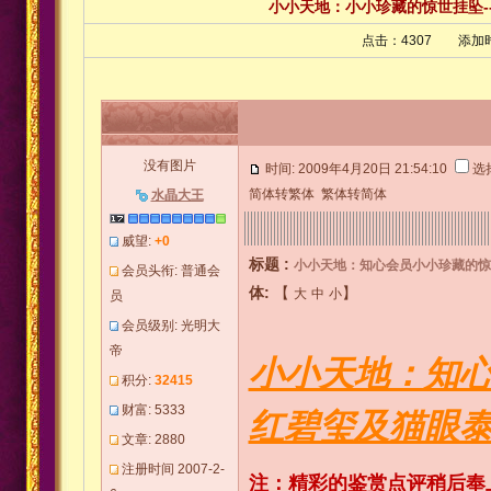
小小天地：小小珍藏的惊世挂坠-
点击：4307 添加时
没有图片
时间: 2009年4月20日 21:54:10
选
简体转繁体
繁体转简体
水晶大王
威望:
+0
标题 :
小小天地：知心会员小小珍藏的惊
会员头衔: 普通会
体:
【
】
大
中
小
员
会员级别: 光明大
帝
小小天地：知心
积分:
32415
财富: 5333
红碧玺及猫眼泰
文章: 2880
注册时间 2007-2-
注：精彩的鉴赏点评稍后奉