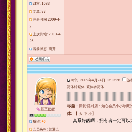
财富: 1083
文章: 83
注册时间 2009-4-
2
上次到站: 2013-4-
26
当前状态: 离开
时间: 2009年4月24日 13:13:28
选
简体转繁体
繁体转简体
标题 :
回复:陈村店：知心会员小小珍藏的
和平使者
体:
【
】
大
中
小
真系好靓啊，拥有者一定可以大
威望:
+0
会员头衔: 普通会