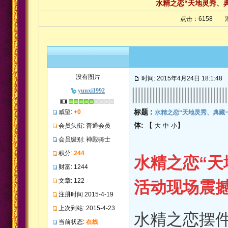
水精之恋“天地灵秀、
点击：6158 添
没有图片
时间: 2015年4月24日 18:1:48
yunxi1992
标题 :
威望:
+0
水精之恋“天地灵秀、典藏
体:
【
】
会员头衔: 普通会员
大
中
小
会员级别: 神殿骑士
积分:
244
水精之恋“天
财富: 1244
文章: 122
活动现场震
注册时间 2015-4-19
上次到站: 2015-4-23
水精之恋摆
当前状态:
在线